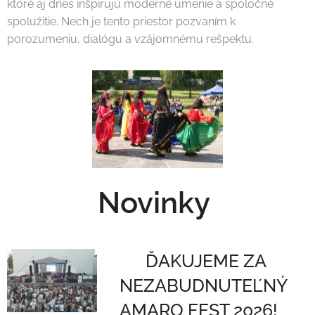
ktoré aj dnes inšpirujú moderné umenie a spoločné
spolužitie. Nech je tento priestor pozvaním k
porozumeniu, dialógu a vzájomnému rešpektu.
Novinky
❤️ ĎAKUJEME ZA
NEZABUDNUTEĽNÝ
AMARO FEST 2026! ❤️