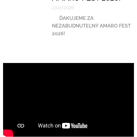
23.07.2026
❤️
ĎAKUJEME ZA
NEZABUDNUTEĽNÝ AMARO FEST
2026!
❤️