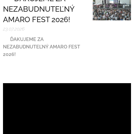
NEZABUDNUTEĽNÝ
AMARO FEST 2026! ❤️
23.07.2026
❤️
ĎAKUJEME ZA
NEZABUDNUTEĽNÝ AMARO FEST
2026!
❤️