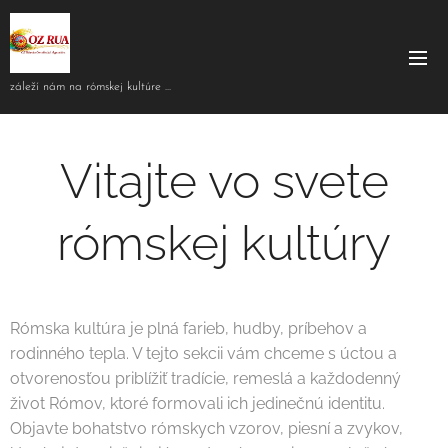
záleží nám na rómskej kultúre ...
Vitajte vo svete
rómskej kultúry
Rómska kultúra je plná farieb, hudby, príbehov a
rodinného tepla. V tejto sekcii vám chceme s úctou a
otvorenosťou priblížiť tradície, remeslá a každodenný
život Rómov, ktoré formovali ich jedinečnú identitu.
Objavte bohatstvo rómskych vzorov, piesní a zvykov,