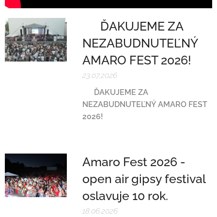
❤️ ĎAKUJEME ZA
NEZABUDNUTEĽNÝ
AMARO FEST 2026! ❤️
23.07.2026
❤️
ĎAKUJEME ZA
NEZABUDNUTEĽNÝ AMARO FEST
2026!
❤️
Amaro Fest 2026 -
open air gipsy festival
oslavuje 10 rok.
18.06.2026