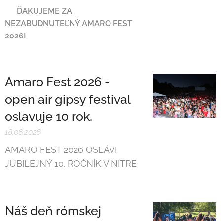
❤️
ĎAKUJEME ZA
NEZABUDNUTEĽNÝ AMARO FEST
2026!
❤️
Amaro Fest 2026 -
open air gipsy festival
oslavuje 10 rok.
18.06.2026
AMARO FEST 2026 OSLÁVI
JUBILEJNÝ 10. ROČNÍK V NITRE
Náš deň rómskej