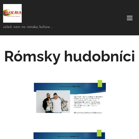
záleží nám na rómskej kultúre ...
Rómsky hudobníci