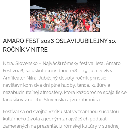
AMARO FEST 2026 OSLÁVI JUBILEJNÝ 10.
ROČNÍK V NITRE
Nitra, Slovensko – Najväčší rómsky festival leta, Amaro
Fest 2026, sa uskutoční v dňoch 18. – 19. júla 2026 v
Amfiteáter Nitra. Jubilejný desiaty ročník prinesie
návštevníkom dva dni plné hudby, tanca, kultúry a
nezabudnuteľnej atmosféry, ktorá každoročne spája tisíce
fanúšikov z celého Slovenska aj zo zahraničia.
Festival sa od svojho vzniku stal významnou súčasťou
kultúrneho života a jedným z najväčších podujatí
zameraných na prezentáciu rómskej kultúry v strednej