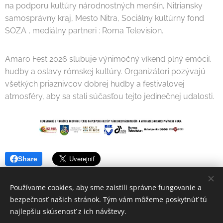
na podporu kultúry národnostných menšín, Nitriansky
samosprávny kraj, Mesto Nitra, Sociálny kultúrny fond
SOZA , mediálny partneri : Roma Television.
Amaro Fest 2026 sľubuje výnimočný víkend plný emócií,
hudby a oslavy rómskej kultúry. Organizátori pozývajú
všetkých priaznivcov dobrej hudby a festivalovej
atmosféry, aby sa stali súčasťou tejto jedinečnej udalosti.
Share
Používame cookies, aby sme zaistili správne fungovanie a
bezpečnosť našich stránok. Tým vám môžeme poskytnúť tú
najlepšiu skúsenosť z ich návštevy.