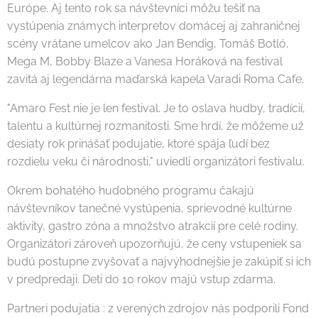
Európe. Aj tento rok sa návštevníci môžu tešiť na
vystúpenia známych interpretov domácej aj zahraničnej
scény vrátane umelcov ako Jan Bendig, Tomáš Botló,
Mega M, Bobby Blaze a Vanesa Horáková na festival
zavitá aj legendárna maďarská kapela Varadi Roma Cafe.
"Amaro Fest nie je len festival. Je to oslava hudby, tradícií,
talentu a kultúrnej rozmanitosti. Sme hrdí, že môžeme už
desiaty rok prinášať podujatie, ktoré spája ľudí bez
rozdielu veku či národnosti," uviedli organizátori festivalu.
Okrem bohatého hudobného programu čakajú
návštevníkov tanečné vystúpenia, sprievodné kultúrne
aktivity, gastro zóna a množstvo atrakcií pre celé rodiny.
Organizátori zároveň upozorňujú, že ceny vstupeniek sa
budú postupne zvyšovať a najvýhodnejšie je zakúpiť si ich
v predpredaji. Deti do 10 rokov majú vstup zdarma.
Partneri podujatia : z verených zdrojov nás podporili Fond